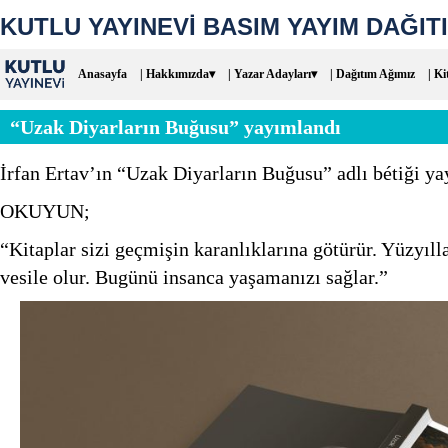
KUTLU YAYINEVİ BASIM YAYIM DAĞITI
Anasayfa
| Hakkımızda▾
| Yazar Adayları▾
| Dağıtım Ağımız
| Ki
“Uzak Diyarların Buğusu” yayımlandı
İrfan Ertav’ın “Uzak Diyarların Buğusu” adlı bétiği ya
OKUYUN;
“Kitaplar sizi geçmişin karanlıklarına götürür. Yüzyıl
vesile olur. Bugünü insanca yaşamanızı sağlar.”