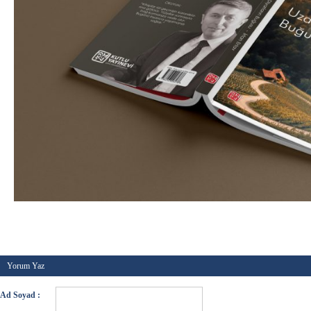
Kategori :
Yeni betikler
-
Etiketler :
-
Tarih :
27 Mayı
Yorum Yaz
Ad Soyad :