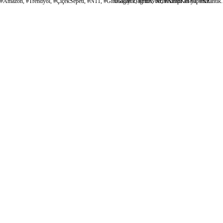
#Amazon, #Trendyol, #ÇiçekSepeti, #N11, #GittiGidiyor, #PttAVM, #KitapKesesi, #Kitantik.
Olağan Dağıtım, bizim kendi alt yapımız...