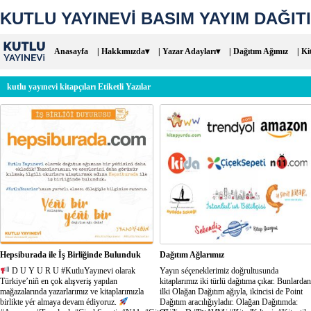
KUTLU YAYINEVİ BASIM YAYIM DAĞITI
Anasayfa
| Hakkımızda▾
| Yazar Adayları▾
| Dağıtım Ağımız
| Ki
kutlu yayınevi kitapçıları Etiketli Yazılar
Hepsiburada ile İş Birliğinde Bulunduk
Dağıtım Ağlarımız
D U Y U R U #KutluYayınevi olarak
Yayın séçeneklerimiz doğrultusunda
Türkiye’niñ en çok alışveriş yapılan
kitaplarımız iki türlü dağıtıma çıkar. Bunlardan
mağazalarında yazarlarımız ve kitaplarımızla
ilki Olağan Dağıtım ağıyla, ikincisi de Point
birlikte yér almaya devam édiyoruz.
Dağıtım aracılığıyladır. Olağan Dağıtımda: