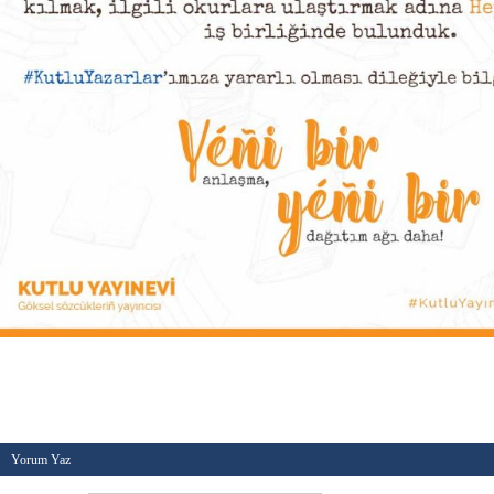
Kategori :
Genel
-
Etiketler :
hepsiburada
,
kutlu yayı
kitapçıları
-
Tarih :
03 Ağustos 2021
Yorum Yaz