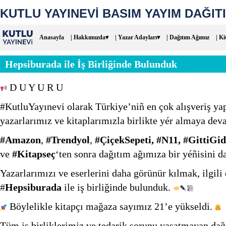
KUTLU YAYINEVİ BASIM YAYIM DAĞITI
Anasayfa
| Hakkımızda▾
| Yazar Adayları▾
| Dağıtım Ağımız
| Ki
Hepsiburada ile İş Birliğinde Bulunduk
D U Y U R U
#KutluYayınevi olarak Türkiye’niñ en çok alışveriş ya
yazarlarımız ve kitaplarımızla birlikte yér almaya de
#Amazon
,
#Trendyol
,
#ÇiçekSepeti,
#N11,
#GittiGid
ve
#Kitapseç
‘ten sonra dağıtım ağımıza bir yéñisini 
Yazarlarımızı ve eserlerini daha görünür kılmak, ilgili
#
Hepsiburada
ile iş birliğinde bulunduk.
Böylelikle kitapçı mağaza sayımız 21’e yükseldi.
Tüm iş birliklerimiz ve tedarik sorunu yaşatmayan dağıt